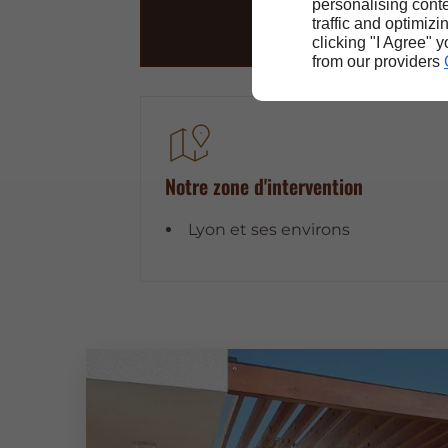
personalising conte
traffic and optimizi
clicking "I Agree" 
from our providers
Notre zone d'intervention
Lyon et ses environs