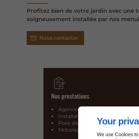
Profitez bien de votre jardin avec une t
soigneusement installée par nos menuis
Nous contacter
Nos prestations
Agencement intérieur et extéri
Installation de volets roulants / 
Your priva
Pose de fenêtres de toit VELUX
Motorisation de portails
We use Cookies to