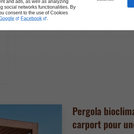
nt and ads, as well as analyzing
ng social networks functionalities. By
you consent to the use of Cookies
Google
Facebook
.
Pergola bioclima
carport pour un