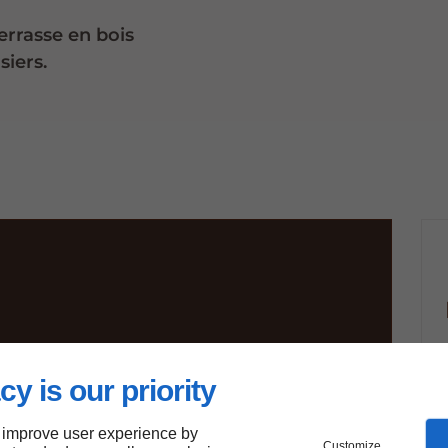
errasse en bois
iers.
eur
battants
cy is our priority
 improve user experience by
Customize